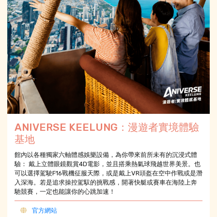
ANIVERSE KEELUNG：漫遊者實境體驗
基地
館內以各種獨家六軸體感娛樂設備，為你帶來前所未有的沉浸式體
驗： 戴上立體眼鏡觀賞4D電影，並且搭乘熱氣球飛越世界美景。也
可以選擇駕駛F16戰機征服天際，或是戴上VR頭盔在空中作戰或是潛
入深海。若是追求操控駕馭的挑戰感，開著快艇或賽車在海陸上奔
馳競賽，一定也能讓你的心跳加速！
官方網站