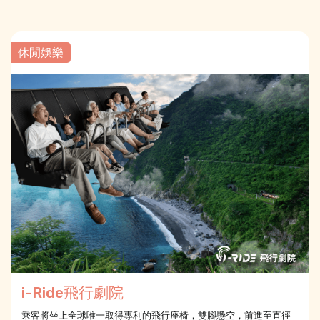
休閒娛樂
i-Ride飛行劇院
乘客將坐上全球唯一取得專利的飛行座椅，雙腳懸空，前進至直徑