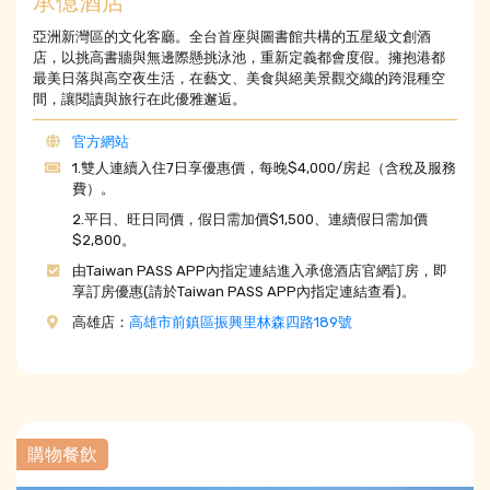
承億酒店
亞洲新灣區的文化客廳。全台首座與圖書館共構的五星級文創酒
店，以挑高書牆與無邊際懸挑泳池，重新定義都會度假。擁抱港都
最美日落與高空夜生活，在藝文、美食與絕美景觀交織的跨混種空
間，讓閱讀與旅行在此優雅邂逅。
官方網站
1.雙人連續入住7日享優惠價，每晚$4,000/房起（含稅及服務
費）。
2.平日、旺日同價，假日需加價$1,500、連續假日需加價
$2,800。
由Taiwan PASS APP內指定連結進入承億酒店官網訂房，即
享訂房優惠(請於Taiwan PASS APP內指定連結查看)。
高雄店：
高雄市前鎮區振興里林森四路189號
購物餐飲