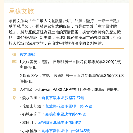
承億文旅
承億文旅為「全台最大文創設計旅店」品牌，堅持「一館一主題」
的開發理念，不開發連鎖制式的飯店，而是致力於「在地風物體
驗」。將每座飯店視為對土地的深情提案，揉合城市特有的歷史脈
絡、當代藝術與生活美學，提煉出屬於該座城市的獨特靈魂，引領
旅人與城市深度對話，在旅途中體驗有溫度的文創生活。
官方網站
1.文旅套房：電話、官網訂房平日限時促銷專案享$200(/房)
房費折扣。
2.輕旅床位：電話、官網訂房平日限時促銷專案享$50(/床)床
位折扣。
入住時出示Taiwan PASS APP中綁卡憑證，即享訂房優惠。
• 淡水吹風：
新北市淡水區沙崙路27號
• 花蓮山知道：
花蓮縣花蓮市國聯一路39號
• 桃城茶樣子：
嘉義市東區忠孝路516號
• 潭日月：
南投縣魚池鄉中正路58號
• 小承輕旅：
高雄市新興區中山一路145號